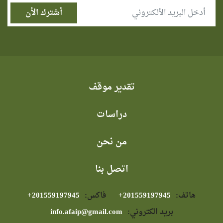
تقدير موقف
دراسات
من نحن
اتصل بنا
هاتف:
⁦+201559197945⁩
فاكس:
⁦+201559197945⁩
بريد الكتروني:
info.afaip@gmail.com