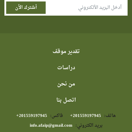
تقدير موقف
دراسات
من نحن
اتصل بنا
هاتف:
⁦+201559197945⁩
فاكس:
⁦+201559197945⁩
بريد الكتروني:
info.afaip@gmail.com