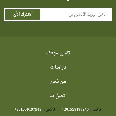
تقدير موقف
دراسات
من نحن
اتصل بنا
هاتف:
⁦+201559197945⁩
فاكس:
⁦+201559197945⁩