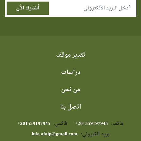
تقدير موقف
دراسات
من نحن
اتصل بنا
هاتف:
⁦+201559197945⁩
فاكس:
⁦+201559197945⁩
بريد الكتروني:
info.afaip@gmail.com