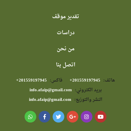
تقدير موقف
دراسات
من نحن
اتصل بنا
هاتف:
⁦+201559197945⁩
فاكس:
⁦+201559197945⁩
بريد الكتروني:
info.afaip@gmail.com
النشر والتوزيع:
info.afaip@gmail.com