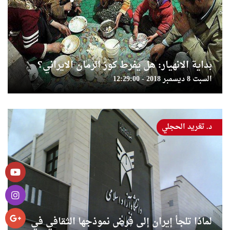
بداية الانهيار: هل يفرط كوز الرمان الايراني؟
السبت 8 ديسمبر 2018 - 12:29:00
د. تغريد الحجلي
لماذا تلجأ إيران إلى فرض نموذجها الثقافي في