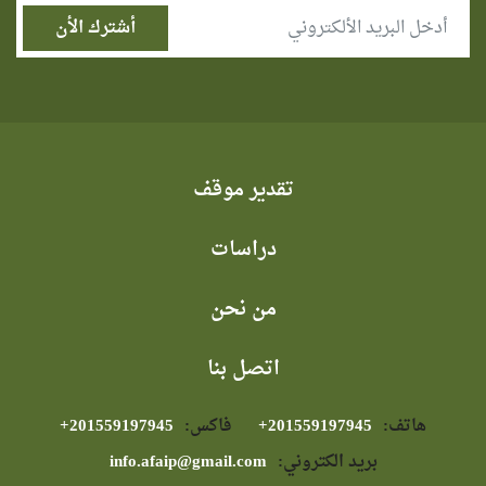
تقدير موقف
دراسات
من نحن
اتصل بنا
هاتف:
⁦+201559197945⁩
فاكس:
⁦+201559197945⁩
بريد الكتروني:
info.afaip@gmail.com