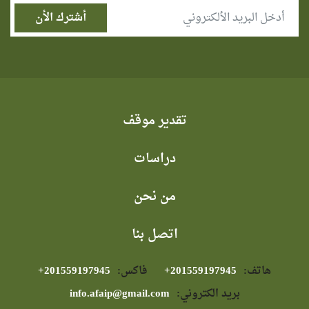
تقدير موقف
دراسات
من نحن
اتصل بنا
هاتف:
⁦+201559197945⁩
فاكس:
⁦+201559197945⁩
بريد الكتروني:
info.afaip@gmail.com