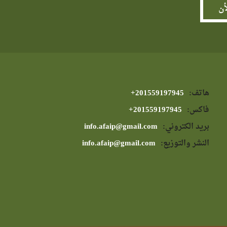
هاتف:
⁦+201559197945⁩
فاكس:
⁦+201559197945⁩
بريد الكتروني:
info.afaip@gmail.com
النشر والتوزيع:
info.afaip@gmail.com