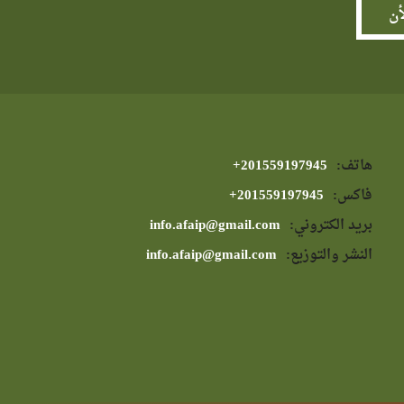
هاتف:
⁦+201559197945⁩
فاكس:
⁦+201559197945⁩
بريد الكتروني:
info.afaip@gmail.com
النشر والتوزيع:
info.afaip@gmail.com