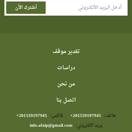
تقدير موقف
دراسات
من نحن
اتصل بنا
هاتف:
⁦+201559197945⁩
فاكس:
⁦+201559197945⁩
بريد الكتروني:
info.afaip@gmail.com