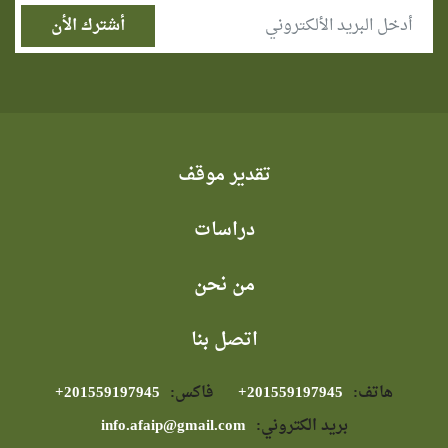
تقدير موقف
دراسات
من نحن
اتصل بنا
هاتف:
⁦+201559197945⁩
فاكس:
⁦+201559197945⁩
بريد الكتروني:
info.afaip@gmail.com