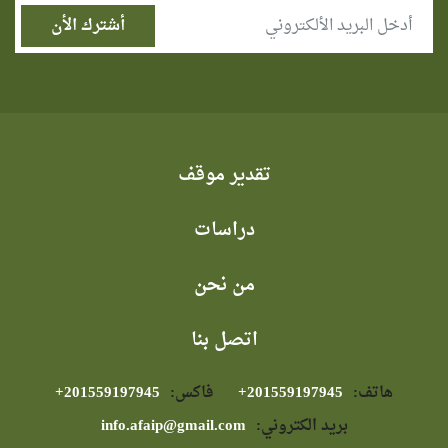
تقدير موقف
دراسات
من نحن
اتصل بنا
هاتف:
⁦+201559197945⁩
فاكس:
⁦+201559197945⁩
بريد الكتروني:
info.afaip@gmail.com