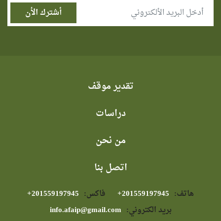
تقدير موقف
دراسات
من نحن
اتصل بنا
هاتف:
⁦+201559197945⁩
فاكس:
⁦+201559197945⁩
بريد الكتروني:
info.afaip@gmail.com