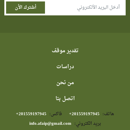
تقدير موقف
دراسات
من نحن
اتصل بنا
هاتف:
⁦+201559197945⁩
فاكس:
⁦+201559197945⁩
بريد الكتروني:
info.afaip@gmail.com