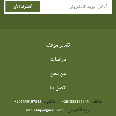
تقدير موقف
دراسات
من نحن
اتصل بنا
هاتف:
⁦+201559197945⁩
فاكس:
⁦+201559197945⁩
بريد الكتروني:
info.afaip@gmail.com