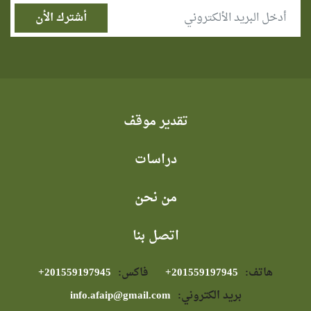
تقدير موقف
دراسات
من نحن
اتصل بنا
هاتف:
⁦+201559197945⁩
فاكس:
⁦+201559197945⁩
بريد الكتروني:
info.afaip@gmail.com