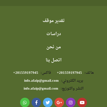
تقدير موقف
دراسات
من نحن
اتصل بنا
هاتف:
⁦+201559197945⁩
فاكس:
⁦+201559197945⁩
بريد الكتروني:
info.afaip@gmail.com
النشر والتوزيع:
info.afaip@gmail.com