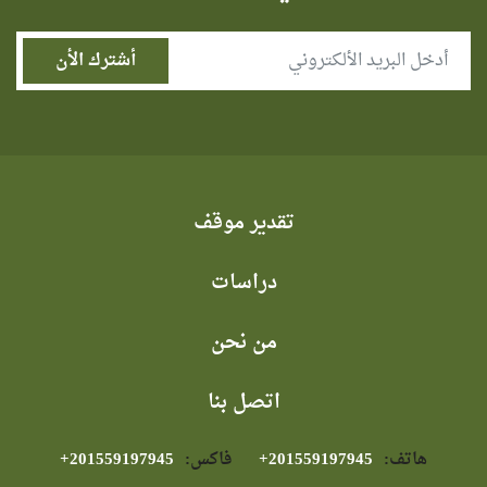
تقدير موقف
دراسات
من نحن
اتصل بنا
هاتف:
⁦+201559197945⁩
فاكس:
⁦+201559197945⁩