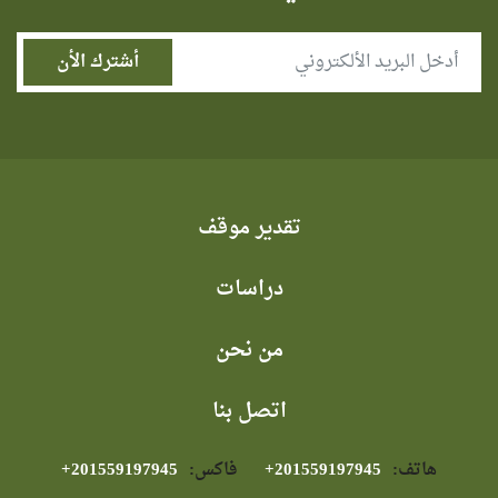
تقدير موقف
دراسات
من نحن
اتصل بنا
هاتف:
⁦+201559197945⁩
فاكس:
⁦+201559197945⁩