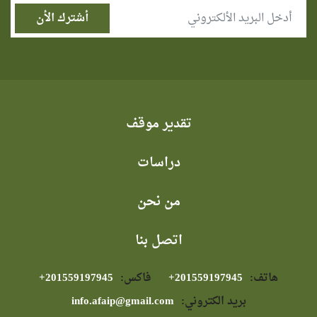
تقدير موقف
دراسات
من نحن
اتصل بنا
هاتف:
⁦+201559197945⁩
فاكس:
⁦+201559197945⁩
بريد الكتروني:
info.afaip@gmail.com