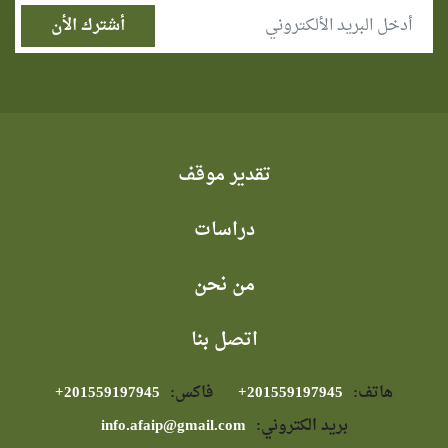
تقدير موقف
دراسات
من نحن
اتصل بنا
هاتف:
⁦+201559197945⁩
فاكس:
⁦+201559197945⁩
بريد الكتروني:
info.afaip@gmail.com