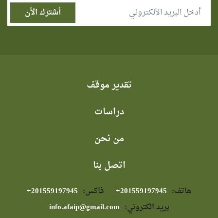
تقدير موقف
دراسات
من نحن
اتصل بنا
هاتف:
⁦+201559197945⁩
فاكس:
⁦+201559197945⁩
بريد الكتروني:
info.afaip@gmail.com