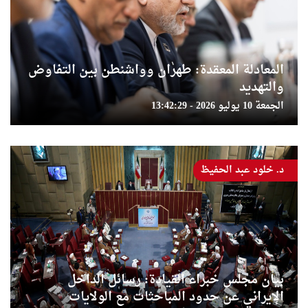
المعادلة المعقدة: طهران وواشنطن بين التفاوض
والتهديد
الجمعة 10 يوليو 2026 - 13:42:29
د. خلود عبد الحفيظ
بيان مجلس خبراء القيادة: رسائل الداخل
الإيراني عن حدود المباحثات مع الولايات