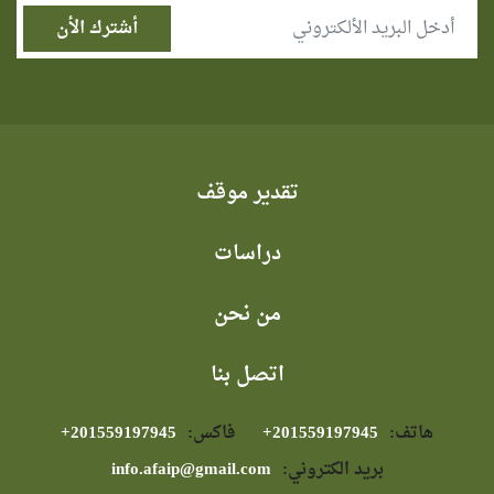
تقدير موقف
دراسات
من نحن
اتصل بنا
هاتف:
⁦+201559197945⁩
فاكس:
⁦+201559197945⁩
بريد الكتروني:
info.afaip@gmail.com