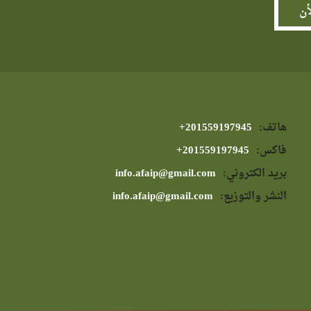
هاتف:
⁦+201559197945⁩
فاكس:
⁦+201559197945⁩
بريد الكتروني:
info.afaip@gmail.com
النشر والتوزيع:
info.afaip@gmail.com