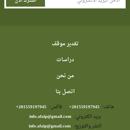
تقدير موقف
دراسات
من نحن
اتصل بنا
هاتف:
⁦+201559197945⁩
فاكس:
⁦+201559197945⁩
بريد الكتروني:
info.afaip@gmail.com
النشر والتوزيع:
info.afaip@gmail.com