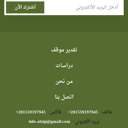
تقدير موقف
دراسات
من نحن
اتصل بنا
هاتف:
⁦+201559197945⁩
فاكس:
⁦+201559197945⁩
بريد الكتروني:
info.afaip@gmail.com