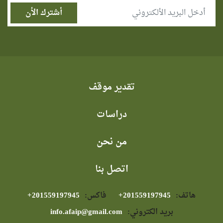
تقدير موقف
دراسات
من نحن
اتصل بنا
هاتف:
⁦+201559197945⁩
فاكس:
⁦+201559197945⁩
بريد الكتروني:
info.afaip@gmail.com