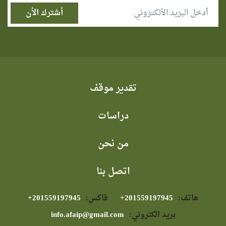
تقدير موقف
دراسات
من نحن
اتصل بنا
هاتف:
⁦+201559197945⁩
فاكس:
⁦+201559197945⁩
بريد الكتروني:
info.afaip@gmail.com