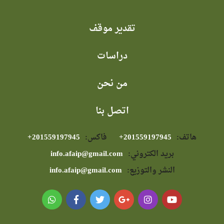
تقدير موقف
دراسات
من نحن
اتصل بنا
هاتف:
⁦+201559197945⁩
فاكس:
⁦+201559197945⁩
بريد الكتروني:
info.afaip@gmail.com
النشر والتوزيع:
info.afaip@gmail.com