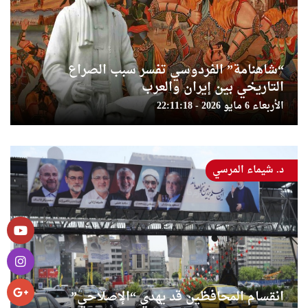
“شاهنامة” الفردوسي تفسر سبب الصراع
التاريخي بين إيران والعرب
الأربعاء 6 مايو 2026 - 22:11:18
د. شيماء المرسي
انقسام المحافظين قد يهدي “الإصلاحي”