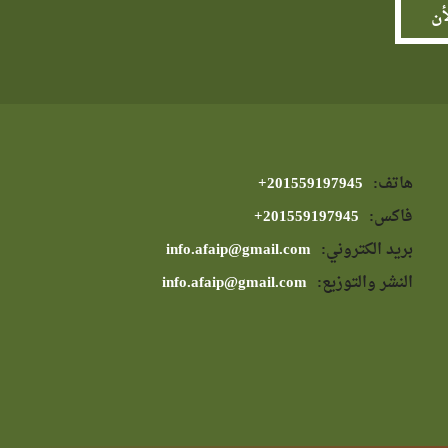
هاتف:
⁦+201559197945⁩
فاكس:
⁦+201559197945⁩
بريد الكتروني:
info.afaip@gmail.com
النشر والتوزيع:
info.afaip@gmail.com