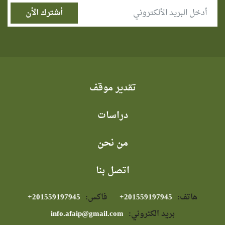
تقدير موقف
دراسات
من نحن
اتصل بنا
هاتف:
⁦+201559197945⁩
فاكس:
⁦+201559197945⁩
بريد الكتروني:
info.afaip@gmail.com