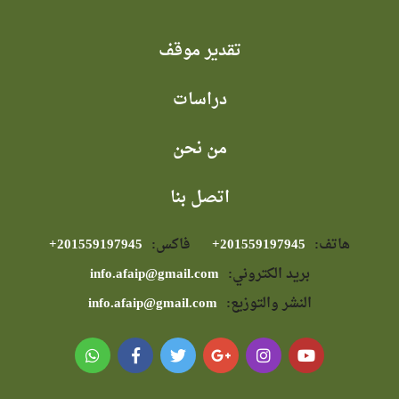
تقدير موقف
دراسات
من نحن
اتصل بنا
هاتف:
⁦+201559197945⁩
فاكس:
⁦+201559197945⁩
بريد الكتروني:
info.afaip@gmail.com
النشر والتوزيع:
info.afaip@gmail.com