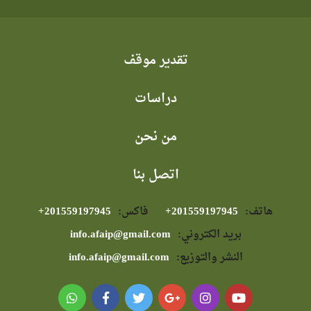
تقدير موقف
دراسات
من نحن
اتصل بنا
هاتف:
⁦+201559197945⁩
فاكس:
⁦+201559197945⁩
بريد الكتروني:
info.afaip@gmail.com
النشر والتوزيع:
info.afaip@gmail.com