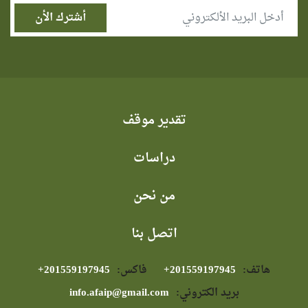
تقدير موقف
دراسات
من نحن
اتصل بنا
هاتف:
⁦+201559197945⁩
فاكس:
⁦+201559197945⁩
بريد الكتروني:
info.afaip@gmail.com