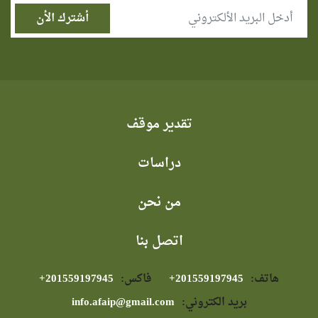
تقدير موقف
دراسات
من نحن
اتصل بنا
هاتف:
⁦+201559197945⁩
فاكس:
⁦+201559197945⁩
بريد الكتروني:
info.afaip@gmail.com