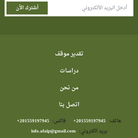
تقدير موقف
دراسات
من نحن
اتصل بنا
هاتف:
⁦+201559197945⁩
فاكس:
⁦+201559197945⁩
بريد الكتروني:
info.afaip@gmail.com