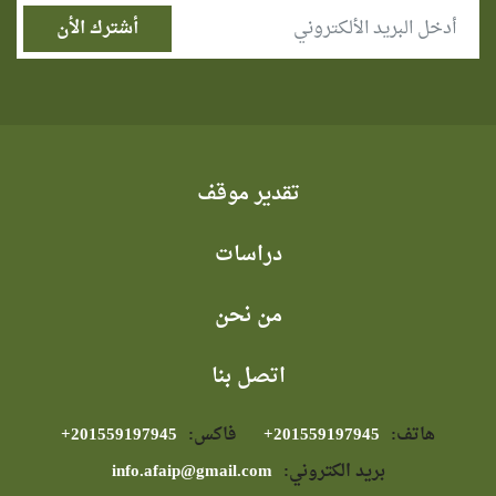
تقدير موقف
دراسات
من نحن
اتصل بنا
هاتف:
⁦+201559197945⁩
فاكس:
⁦+201559197945⁩
بريد الكتروني:
info.afaip@gmail.com