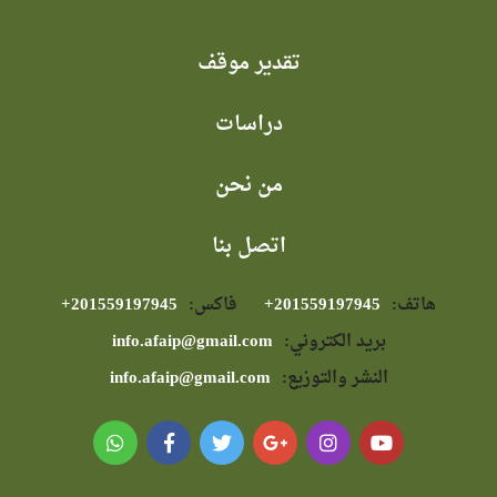
تقدير موقف
دراسات
من نحن
اتصل بنا
هاتف:
⁦+201559197945⁩
فاكس:
⁦+201559197945⁩
بريد الكتروني:
info.afaip@gmail.com
النشر والتوزيع:
info.afaip@gmail.com