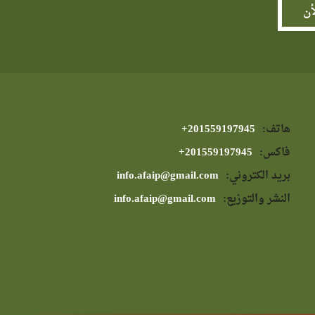
هاتف:
⁦+201559197945⁩
فاكس:
⁦+201559197945⁩
بريد الكتروني:
info.afaip@gmail.com
النشر والتوزيع:
info.afaip@gmail.com