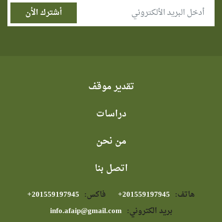
تقدير موقف
دراسات
من نحن
اتصل بنا
هاتف:
⁦+201559197945⁩
فاكس:
⁦+201559197945⁩
بريد الكتروني:
info.afaip@gmail.com