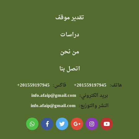
تقدير موقف
دراسات
من نحن
اتصل بنا
هاتف:
⁦+201559197945⁩
فاكس:
⁦+201559197945⁩
بريد الكتروني:
info.afaip@gmail.com
النشر والتوزيع:
info.afaip@gmail.com