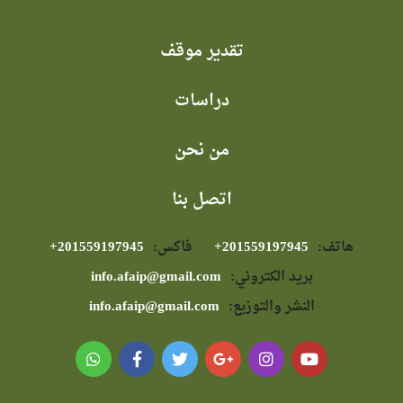
تقدير موقف
دراسات
من نحن
اتصل بنا
هاتف:
⁦+201559197945⁩
فاكس:
⁦+201559197945⁩
بريد الكتروني:
info.afaip@gmail.com
النشر والتوزيع:
info.afaip@gmail.com