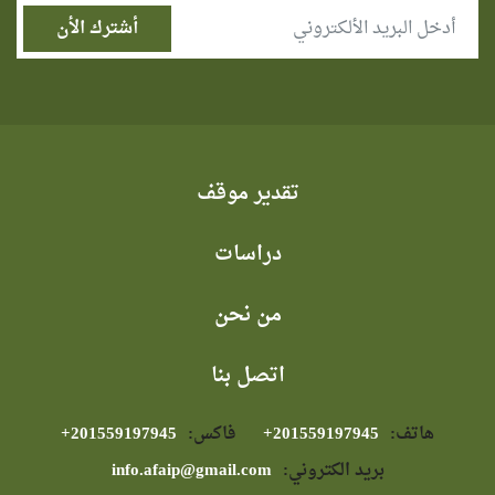
تقدير موقف
دراسات
من نحن
اتصل بنا
هاتف:
⁦+201559197945⁩
فاكس:
⁦+201559197945⁩
بريد الكتروني:
info.afaip@gmail.com