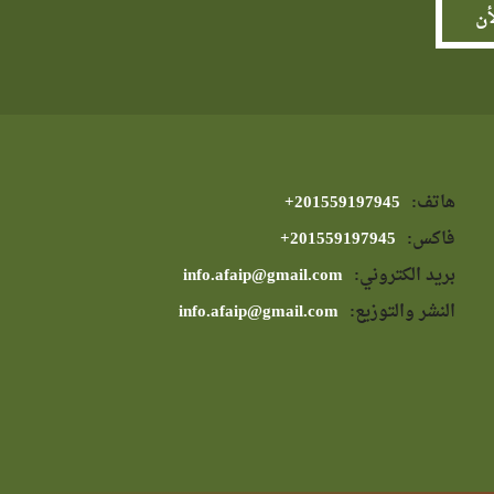
هاتف:
⁦+201559197945⁩
فاكس:
⁦+201559197945⁩
بريد الكتروني:
info.afaip@gmail.com
النشر والتوزيع:
info.afaip@gmail.com