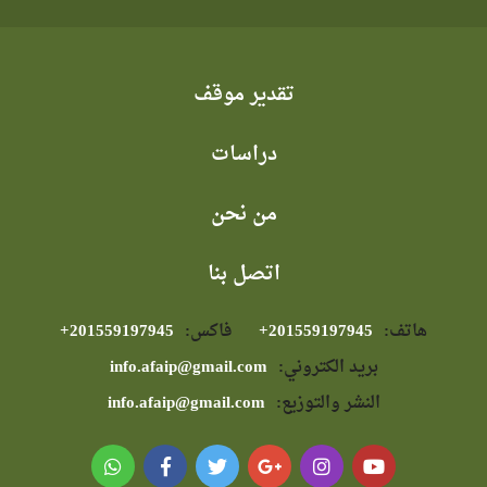
تقدير موقف
دراسات
من نحن
اتصل بنا
هاتف:
⁦+201559197945⁩
فاكس:
⁦+201559197945⁩
بريد الكتروني:
info.afaip@gmail.com
النشر والتوزيع:
info.afaip@gmail.com