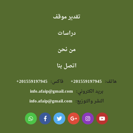
تقدير موقف
دراسات
من نحن
اتصل بنا
هاتف:
⁦+201559197945⁩
فاكس:
⁦+201559197945⁩
بريد الكتروني:
info.afaip@gmail.com
النشر والتوزيع:
info.afaip@gmail.com