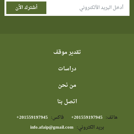
تقدير موقف
دراسات
من نحن
اتصل بنا
هاتف:
⁦+201559197945⁩
فاكس:
⁦+201559197945⁩
بريد الكتروني:
info.afaip@gmail.com