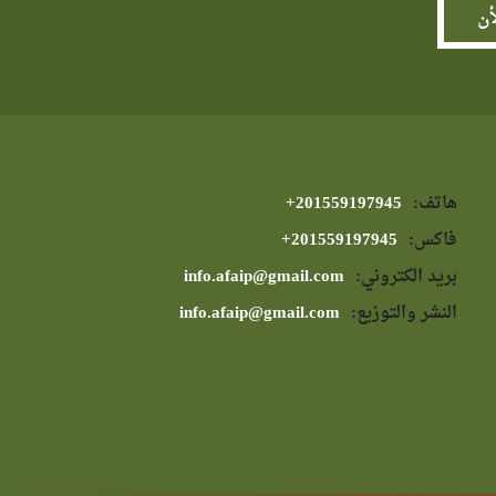
هاتف:
⁦+201559197945⁩
فاكس:
⁦+201559197945⁩
بريد الكتروني:
info.afaip@gmail.com
النشر والتوزيع:
info.afaip@gmail.com