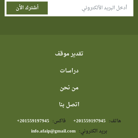
تقدير موقف
دراسات
من نحن
اتصل بنا
هاتف:
⁦+201559197945⁩
فاكس:
⁦+201559197945⁩
بريد الكتروني:
info.afaip@gmail.com